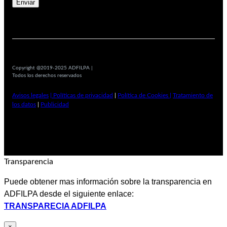
Copyright @2019-2025 ADFILPA |
Todos los derechos reservados
Avisos legales
| Políticas de privacidad
|
Política de Cookies |
Tratamiento de
los datos
|
Publicidad
Transparencia
Puede obtener mas información sobre la transparencia en
ADFILPA desde el siguiente enlace:
TRANSPARECIA ADFILPA
×