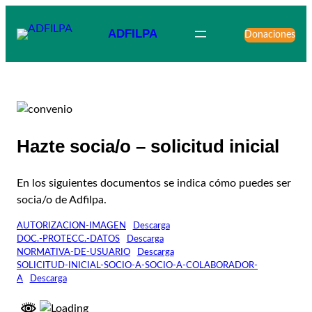
ADFILPA
Donaciones
Hazte socia/o – solicitud inicial
En los siguientes documentos se indica cómo puedes ser
socia/o de Adfilpa.
AUTORIZACION-IMAGEN
Descarga
DOC.-PROTECC.-DATOS
Descarga
NORMATIVA-DE-USUARIO
Descarga
SOLICITUD-INICIAL-SOCIO-A-SOCIO-A-COLABORADOR-
A
Descarga