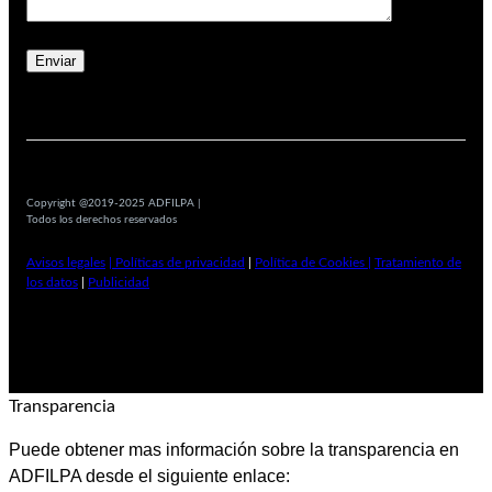
Copyright @2019-2025 ADFILPA |
Todos los derechos reservados
Avisos legales
| Políticas de privacidad
|
Política de Cookies |
Tratamiento de
los datos
|
Publicidad
Transparencia
Puede obtener mas información sobre la transparencia en
ADFILPA desde el siguiente enlace: