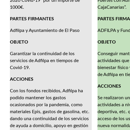
2020 Covid-19” por un importe de
Fuertes con Adf
1000€.
CajaCanarias”.
PARTES FIRMANTES
PARTES FIRM
Adfilpa y Ayuntamiento de El Paso
ADFILPA y Fund
OBJETO
OBJETO
Garantizar la continuidad de los
Conseguir mante
servicios de Adfilpa en tiempos de
actividades que
Covid-19.
bienestar físico
de Adfilpa en t
ACCIONES
ACCIONES
Con los fondos recibidos, Adfilpa ha
podido mantener los gastos
Se realizaron u
ocasionados por la pandemia, como
actividades a niv
materiales Epis, gastos de gasolina, etc.
deportiva, etc.
dando una continuidad de los servicios
acceso de los us
de ayuda a domicilio, apoyo en gestión
nueva normalida