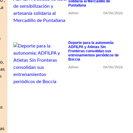
0”,
solidaria al Mercadillo de
Puntallana
La
Admin
04/06/2026
a
Deporte para la autonomía:
ADFILPA y Atletas Sin
Fronteras consolidan sus
entrenamientos periódicos de
Boccia
o,
Admin
04/06/2026
nas
n
as
ias