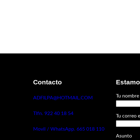
Contacto
Estamos
Tu nombre
ADFILPA@HOTMAIL.COM
Tlfn. 922 40 18 54
Tu correo 
Movil / WhatsApp. 665 018 110
Asunto