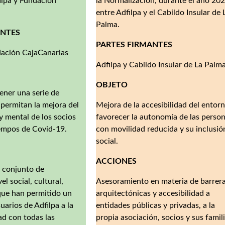
ilpa y Fundación
la Normalización, durante el año 202
entre Adfilpa y el Cabildo Insular de 
Palma.
ANTES
PARTES FIRMANTES
ación CajaCanarias
Adfilpa y Cabildo Insular de La Palm
OBJETO
ner una serie de
 permitan la mejora del
Mejora de la accesibilidad del entorn
 y mental de los socios
favorecer la autonomía de las perso
iempos de Covid-19.
con movilidad reducida y su inclusió
social.
ACCIONES
n conjunto de
el social, cultural,
Asesoramiento en materia de barrer
 que han permitido un
arquitectónicas y accesibilidad a
uarios de Adfilpa a la
entidades públicas y privadas, a la
d con todas las
propia asociación, socios y sus famil