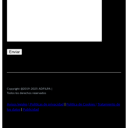
Copyright @2019-2025 ADFILPA |
Todos los derechos reservados
Avisos legales
| Políticas de privacidad
|
Política de Cookies |
Tratamiento de
los datos
|
Publicidad