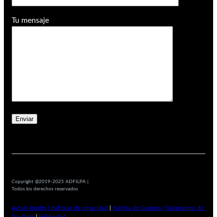
Tu mensaje
Copyright @2019-2025 ADFILPA |
Todos los derechos reservados
Avisos legales
| Políticas de privacidad
|
Política de Cookies |
Tratamiento de
los datos
|
Publicidad