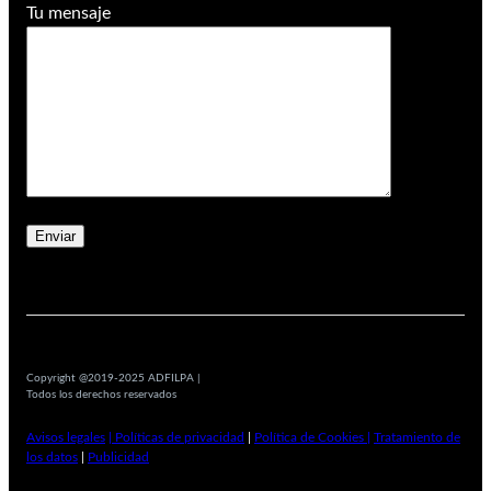
Tu mensaje
Copyright @2019-2025 ADFILPA |
Todos los derechos reservados
Avisos legales
| Políticas de privacidad
|
Política de Cookies |
Tratamiento de
los datos
|
Publicidad