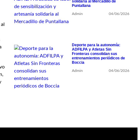
solidaria al Mercadillo de
Puntallana
Admin
04/06/2026
 al
s
Deporte para la autonomía:
a
ADFILPA y Atletas Sin
Fronteras consolidan sus
entrenamientos periódicos de
Boccia
ivo
Admin
04/06/2026
n,
y