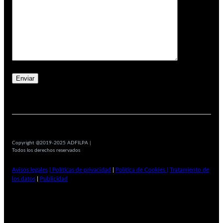
Copyright @2019-2025 ADFILPA |
Todos los derechos reservados
Avisos legales
| Políticas de privacidad
|
Política de Cookies |
Tratamiento de
los datos
|
Publicidad